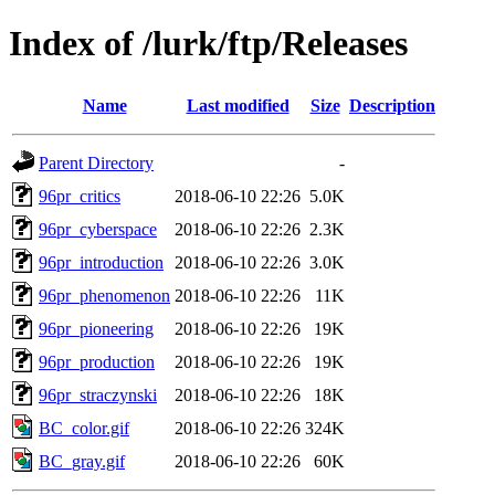
Index of /lurk/ftp/Releases
Name
Last modified
Size
Description
Parent Directory
-
96pr_critics
2018-06-10 22:26
5.0K
96pr_cyberspace
2018-06-10 22:26
2.3K
96pr_introduction
2018-06-10 22:26
3.0K
96pr_phenomenon
2018-06-10 22:26
11K
96pr_pioneering
2018-06-10 22:26
19K
96pr_production
2018-06-10 22:26
19K
96pr_straczynski
2018-06-10 22:26
18K
BC_color.gif
2018-06-10 22:26
324K
BC_gray.gif
2018-06-10 22:26
60K